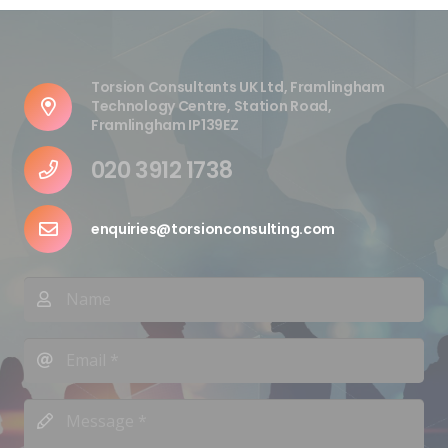
Torsion Consultants UK Ltd, Framlingham
Technology Centre, Station Road,
Framlingham IP139EZ
020 3912 1738
enquiries@torsionconsulting.com